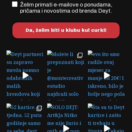
OPT-IN FORM
Želim primati e-mailove o ponudama,
pričama i novostima od brenda Deyt.
Da, želim biti u klubu kul curki!