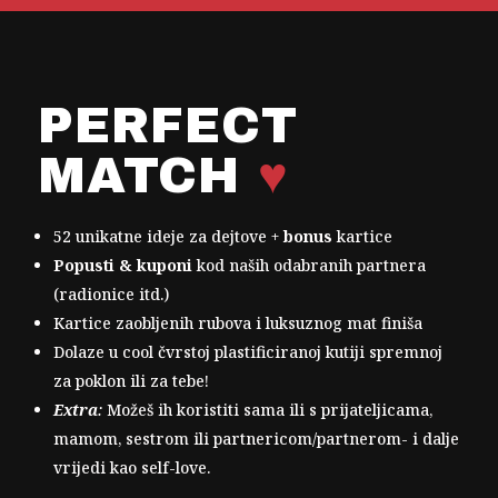
PERFECT
MATCH
♥
52 unikatne ideje za dejtove +
bonus
kartice
Popusti & kuponi
kod naših odabranih partnera
(radionice itd.)
Kartice zaobljenih rubova i luksuznog mat finiša
Dolaze u cool čvrstoj plastificiranoj kutiji spremnoj
za poklon ili za tebe!
Extra
:
Možeš ih koristiti sama ili s prijateljicama,
mamom, sestrom ili partnericom/partnerom- i dalje
vrijedi kao self-love.