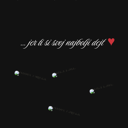
... jer ti si svoj najbolji dejt
♥