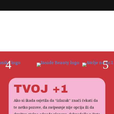
4
5
TVOJ +1
Ako si ikada osjetila da “izlazak” znači čekati da
te netko pozove, da
swipeanje
nije opcija ili da