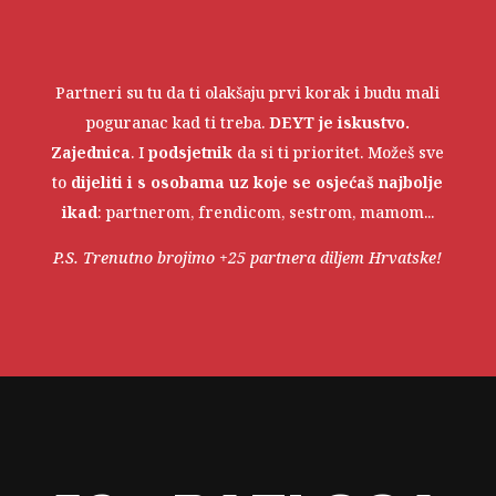
Partneri su tu da ti olakšaju prvi korak i budu mali
poguranac kad ti treba.
DEYT je iskustvo.
Zajednica
. I
podsjetnik
da si ti prioritet. Možeš sve
to
dijeliti
i s osobama uz koje se osjećaš najbolje
ikad
: partnerom, frendicom, sestrom, mamom...
P.S. Trenutno brojimo +25 partnera diljem Hrvatske!