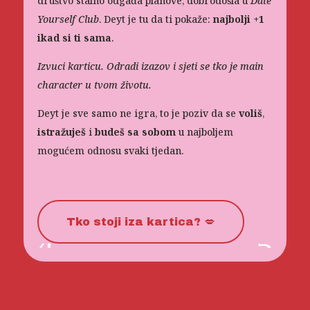
društvo stalno odgađa planove, dobrodošla u
Date
Yourself Club
. Deyt je tu da ti pokaže:
najbolji +1
ikad si ti sama
.
Izvuci karticu. Odradi izazov i sjeti se tko je main
character u tvom životu.
Deyt je sve samo ne igra, to je poziv da se
voliš
,
istražuješ
i
budeš sa sobom
u najboljem
mogućem odnosu svaki tjedan.
Tko stoji iza kartica? 💋