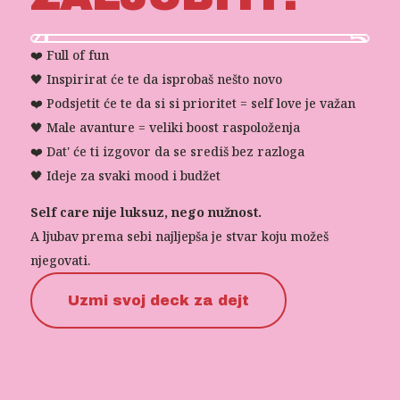
❤️ Full of fun
🖤 Inspirirat će te da isprobaš nešto novo
❤️ Podsjetit će te da si si prioritet = self love je važan
🖤 Male avanture = veliki boost raspoloženja
❤️ Dat' će ti izgovor da se središ bez razloga
🖤 Ideje za svaki mood i budžet
Self care nije luksuz, nego nužnost.
A ljubav prema sebi najljepša je stvar koju možeš
njegovati.
Uzmi svoj deck za dejt