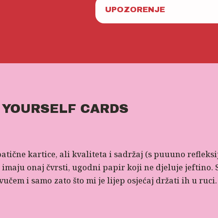
UPOZORENJE
 YOURSELF CARDS
čne kartice, ali kvaliteta i sadržaj (s puuuno refleksij
aju onaj čvrsti, ugodni papir koji ne djeluje jeftino. Stv
vučem i samo zato što mi je lijep osjećaj držati ih u ruci