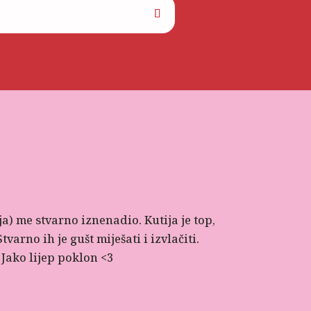
a) me stvarno iznenadio. Kutija je top,
arno ih je gušt miješati i izvlačiti.
. Jako lijep poklon <3