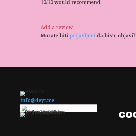
10/10 would recommend.
Add a review
Morate biti
prijavljeni
da biste objavil
info@deyt.me
CO