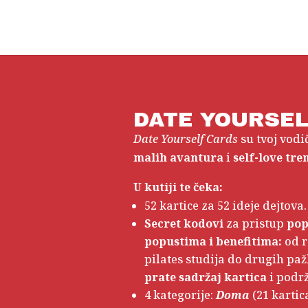
DATE YOURSEL
Date Yourself Cards
su tvoj vodi
malih
avantura
i
self-love tr
U kutiji te čeka:
52 kartice za 52 ideje dejtova.
Secret kodovi
za pristup
pop
popustima i benefitima:
od r
pilates studija do drugih paž
prate sadržaj kartica
i podrž
4 kategorije:
Doma
(21 kartic