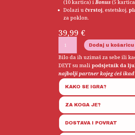
(10 kartica) i
Bonus
(5 kartica
Dolazi u
čvrstoj
, estetskoj,
pl
za poklon.
39,99
€
Date
Dodaj u košaricu
Yourself
Cards
Bilo da ih uzimaš za sebe ili k
količina
DEYT su mali
podsjetnik da lj
najbolji partner kojeg ćeš ikad 
KAKO SE IGRA?
ZA KOGA JE?
DOSTAVA I POVRAT