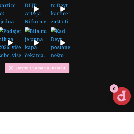
Deytaj s nama na Instaču
0
i
Designed by: MONTE Creative
Studio