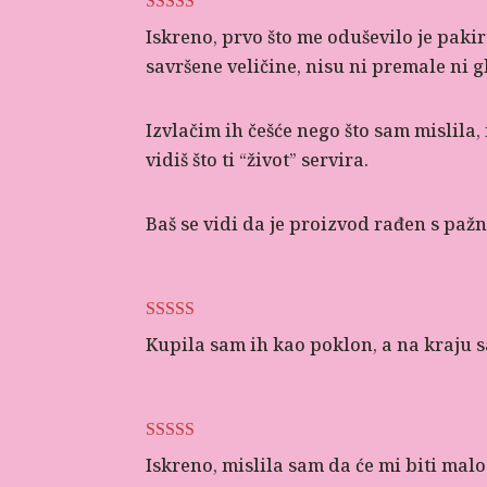
Ocijenjeno
5
Iskreno, prvo što me oduševilo je pakir
od 5
savršene veličine, nisu ni premale ni gl
Izvlačim ih češće nego što sam mislila
vidiš što ti “život” servira.
Baš se vidi da je proizvod rađen s paž
Ocijenjeno
5
Kupila sam ih kao poklon, a na kraju s
od 5
Ocijenjeno
5
Iskreno, mislila sam da će mi biti mal
od 5