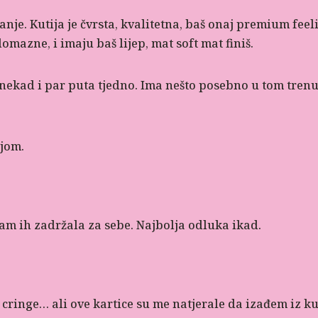
anje. Kutija je čvrsta, kvalitetna, baš onaj premium feel
omazne, i imaju baš lijep, mat soft mat finiš.
, nekad i par puta tjedno. Ima nešto posebno u tom tren
njom.
am ih zadržala za sebe. Najbolja odluka ikad.
o cringe… ali ove kartice su me natjerale da izađem iz 