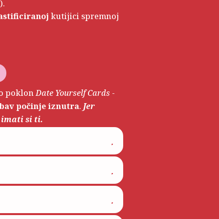
).
astificiranoj
kutijici spremnoj
A
l
t
ao poklon
Date Yourself Cards
-
e
ubav počinje iznutra
.
Jer
r
imati si ti.
n
a
t
i
v
e
: