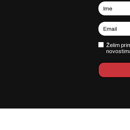
Ime
Email
OPT-IN FO
Želim pri
novostim
deyt.me © 2026 Sva prava
R
pridržana.