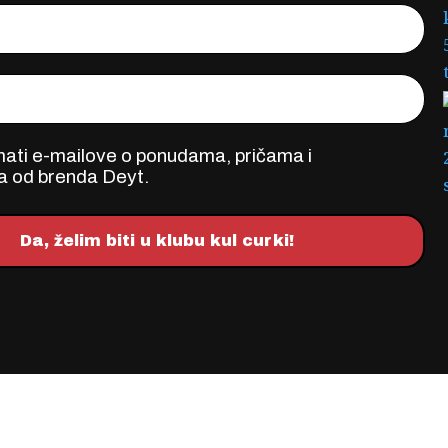
RM
mati e-mailove o ponudama, pričama i
a od brenda Deyt.
Da, želim biti u klubu kul curki!
eklamacija i povrat
Politika privatnost