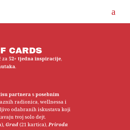
F CARDS
č za
52+ tjedna inspiracije
,
enutaka
.
isu
partnera
s
posebnim
aznih radionica, wellnessa i
ljivo odabranih iskustava koji
avaju tvoj solo dejt.
a)
,
Grad
(21 kartica),
Priroda