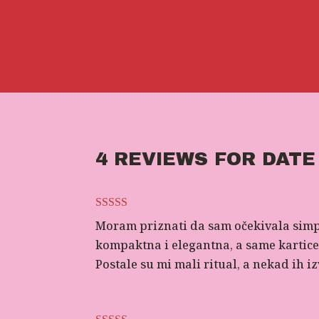
4 REVIEWS FOR
DATE
Ocijenjeno
5
Moram priznati da sam očekivala simpati
od 5
kompaktna i elegantna, a same kartice im
Postale su mi mali ritual, a nekad ih iz