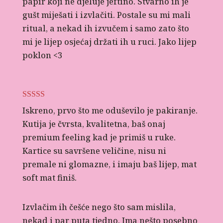
papir koji ne djeluje jeftino. Stvarno ih je
gušt miješati i izvlačiti. Postale su mi mali
ritual, a nekad ih izvučem i samo zato što
mi je lijep osjećaj držati ih u ruci. Jako lijep
poklon <3
Ocijenjeno
5
Iskreno, prvo što me oduševilo je pakiranje.
od 5
Kutija je čvrsta, kvalitetna, baš onaj
premium feeling kad je primiš u ruke.
Kartice su savršene veličine, nisu ni
premale ni glomazne, i imaju baš lijep, mat
soft mat finiš.
Izvlačim ih češće nego što sam mislila,
nekad i par puta tjedno. Ima nešto posebno