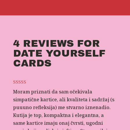
4 REVIEWS FOR
DATE YOURSELF
CARDS
Ocijenjeno
5
Moram priznati da sam očekivala
od 5
simpatične kartice, ali kvaliteta i sadržaj (s
puuuno refleksija) me stvarno iznenadio.
Kutija je top, kompaktna i elegantna, a
same kartice imaju onaj čvrsti, ugodni