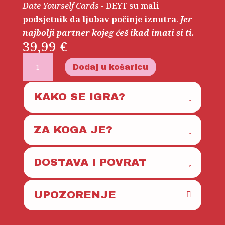
Date Yourself Cards
- DEYT su mali
podsjetnik da ljubav počinje iznutra
.
Jer
najbolji partner kojeg ćeš ikad imati si ti.
39,99
€
Date
A
Dodaj u košaricu
Yourself
l
Cards
t
KAKO SE IGRA?
količina
e
r
n
ZA KOGA JE?
a
t
DOSTAVA I POVRAT
i
v
UPOZORENJE
e
: