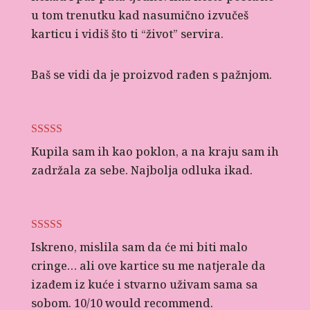
u tom trenutku kad nasumično izvučeš
karticu i vidiš što ti “život” servira.
Baš se vidi da je proizvod rađen s pažnjom.
Ocijenjeno
5
Kupila sam ih kao poklon, a na kraju sam ih
od 5
zadržala za sebe. Najbolja odluka ikad.
Ocijenjeno
5
Iskreno, mislila sam da će mi biti malo
od 5
cringe… ali ove kartice su me natjerale da
izađem iz kuće i stvarno uživam sama sa
sobom. 10/10 would recommend.