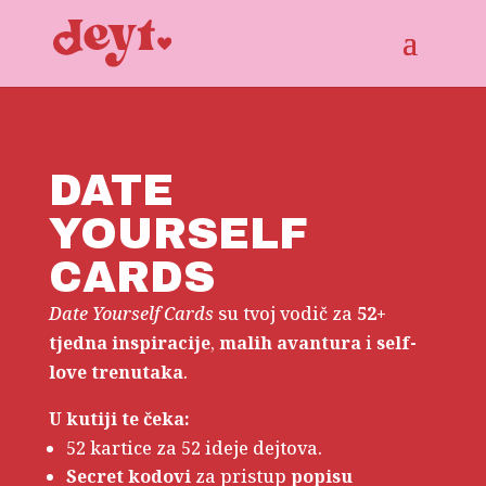
DATE
YOURSELF
CARDS
Date Yourself Cards
su tvoj vodič za
52+
tjedna inspiracije
,
malih
avantura
i
self-
love trenutaka
.
U kutiji te čeka:
52 kartice za 52 ideje dejtova.
Secret kodovi
za pristup
popisu