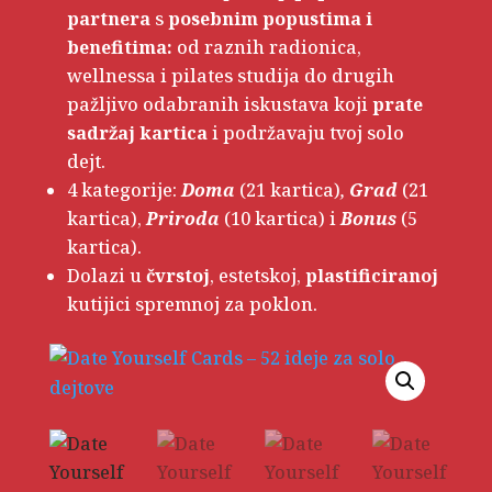
partnera
s
posebnim
popustima i
benefitima:
od raznih radionica,
wellnessa i pilates studija do drugih
pažljivo odabranih iskustava koji
prate
sadržaj kartica
i podržavaju tvoj solo
dejt.
4 kategorije:
Doma
(21 kartica)
,
Grad
(21
kartica),
Priroda
(10 kartica) i
Bonus
(5
kartica).
Dolazi u
čvrstoj
, estetskoj,
plastificiranoj
kutijici spremnoj za poklon.