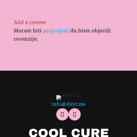
Add a review
Morate biti
prijavljeni
da biste objavili
recenziju.
info@deyt.me
COOL CURE